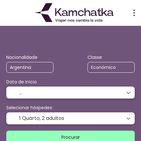
Trip Planner
Viagens de IA
Trans
+
Nacionalidade
Classe
Data de início
Selecionar hóspedes:
1 Quarto,
2 adultos
Procurar