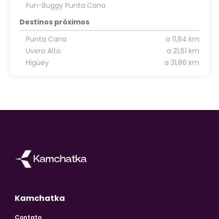
Fun-Buggy Punta Cana
Destinos próximos
Punta Cana
a 11,84 km
Uvero Alto
a 21,61 km
Higüey
a 31,86 km
Kamchatka
Contato